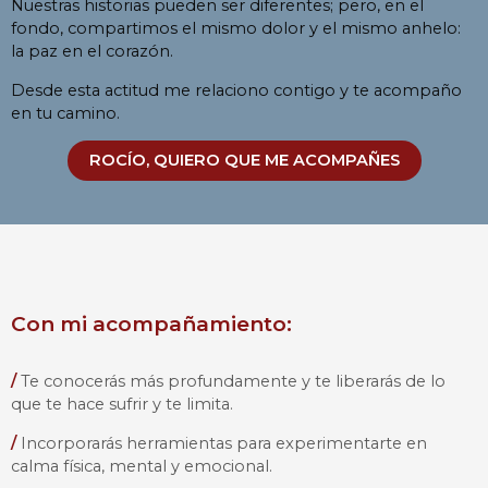
Nuestras historias pueden ser diferentes; pero, en el
fondo, compartimos el mismo dolor y el mismo anhelo:
la paz en el corazón.
Desde esta actitud me relaciono contigo y te acompaño
en tu camino.
ROCÍO, QUIERO QUE ME ACOMPAÑES
Con mi acompañamiento:
/
Te conocerás más profundamente y te liberarás de lo
que te hace sufrir y te limita.
/
Incorporarás herramientas para experimentarte en
calma física, mental y emocional.