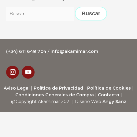
(+34) 611 648 704
/
info@akamimar.com
I
Y
n
o
s
u
t
t
Aviso Legal
|
Política de Privacidad
|
Política de Cookies
|
a
u
Condiciones Generales de Compra
|
Contacto
|
g
b
@Copyright Akamimar 2021 | Diseño Web
Angy Sanz
r
e
a
m