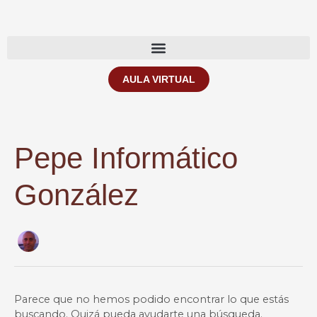
Ir
Buscar
al
por:
contenido
AULA VIRTUAL
Pepe Informático
González
Parece que no hemos podido encontrar lo que estás
buscando. Quizá pueda ayudarte una búsqueda.