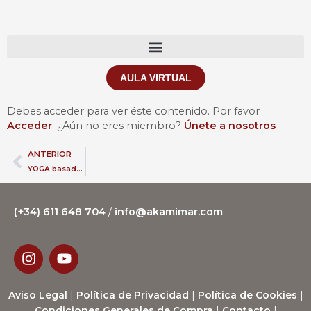
Ir
al
contenido
AULA VIRTUAL
Debes acceder para ver éste contenido. Por favor
Acceder
. ¿Aún no eres miembro?
Únete a nosotros
Ant
ANTERIOR
YOGA basado en Yamas y Niyamas
(+34) 611 648 704
/
info@akamimar.com
I
Y
n
o
s
u
t
t
Aviso Legal
|
Política de Privacidad
|
Política de Cookies
|
a
u
Condiciones Generales de Compra
|
Contacto
|